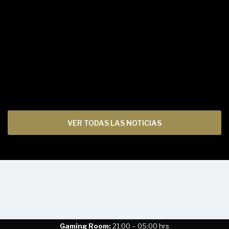
CASINO MARBELLA
NOTIC
Edificio Hard Rock Hotel Marbella
s/n. 29660 Marbella – Málaga
VER TODAS LAS NOTICIAS
CONTACTO
+34 952 814 000
/
infocasinomarbella@cirsa.com
Casino Online
HORARIO DE APERTURA
:
Jackpot Paradise
11:00 – 05:00 hrs
Gaming Room:
21:00 – 05
:00 hrs