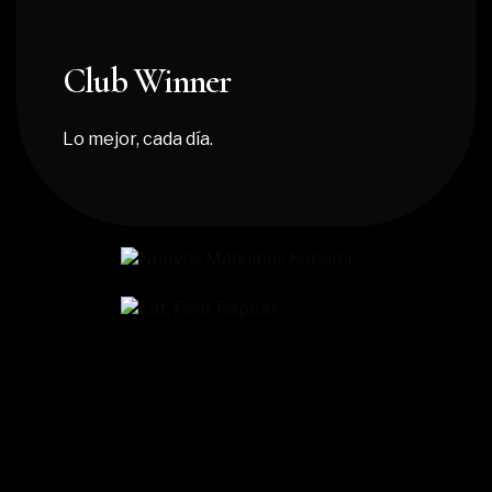
TO
Club Winner
Casino · Slots · Restaurante · Eventos
Lo mejor, cada día.
THE PLACE