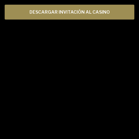
DESCARGAR INVITACIÓN AL CASINO