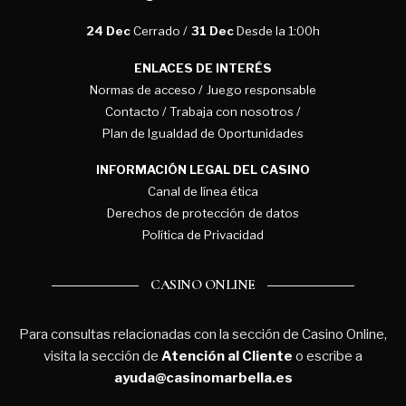
24 Dec
Cerrado /
31 Dec
Desde la 1:00h
ENLACES DE INTERÉS
NOTIC
Normas de acceso
/
Juego responsable
Contacto
/
Trabaja con nosotros
/
Plan de Igualdad de Oportunidades
INFORMACIÓN LEGAL DEL CASINO
Canal de línea ética
Derechos de protección de datos
Política de Privacidad
CASINO ONLINE
Para consultas relacionadas con la sección de Casino Online,
visita la sección de
Atención al Cliente
o escribe a
ayuda@casinomarbella.es
NOTIC