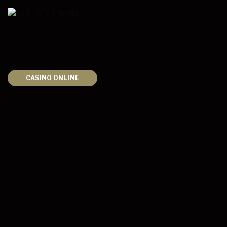
CASINO ONLINE