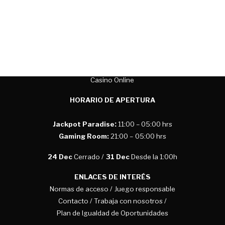
CASINO MARBELLA
Edificio Hard Rock Hotel Marbella
s/n. 29660 Marbella – Málaga
CONTACTO
+34 952 814 000
/
infocasinomarbella@cirsa.com
Casino Online
HORARIO DE APERTURA
:
Jackpot Paradise
11:00 – 05:00 hrs
Gaming Room:
21:00 – 05
:00 hrs
24 Dec
Cerrado /
31 Dec
Desde la 1:00h
ENLACES DE INTERÉS
Normas de acceso
/
Juego responsable
Contacto
/
Trabaja con nosotros
/
Plan de Igualdad de Oportunidades