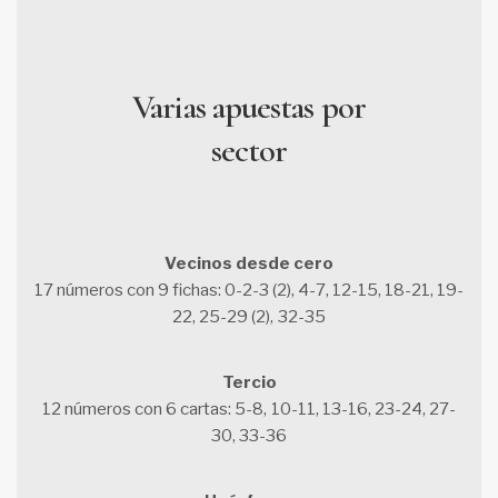
Varias apuestas por
sector
Vecinos desde cero
17 números con 9 fichas: 0-2-3 (2), 4-7, 12-15, 18-21, 19-
22, 25-29 (2), 32-35
Tercio
12 números con 6 cartas: 5-8, 10-11, 13-16, 23-24, 27-
30, 33-36