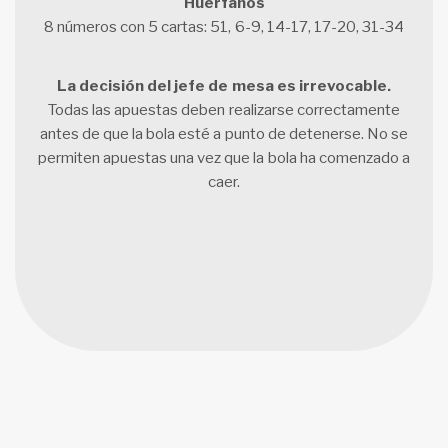
Huérfanos
8 números con 5 cartas: 51, 6-9, 14-17, 17-20, 31-34
La decisión del jefe de mesa es irrevocable.
Todas las apuestas deben realizarse correctamente
antes de que la bola esté a punto de detenerse. No se
permiten apuestas una vez que la bola ha comenzado a
caer.