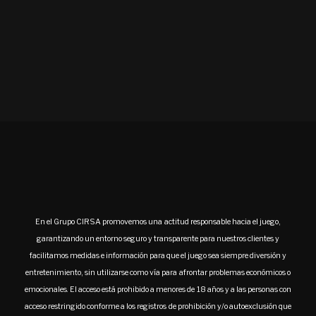
En el Grupo CIRSA promovemos una actitud responsable hacia el juego,
garantizando un entorno seguro y transparente para nuestros clientes y
facilitamos medidas e información para que el juego sea siempre diversión y
entretenimiento, sin utilizarse como vía para afrontar problemas económicos o
emocionales. El acceso está prohibido a menores de 18 años y a las personas con
acceso restringido conforme a los registros de prohibición y/o autoexclusión que