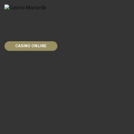
CASINO ONLINE