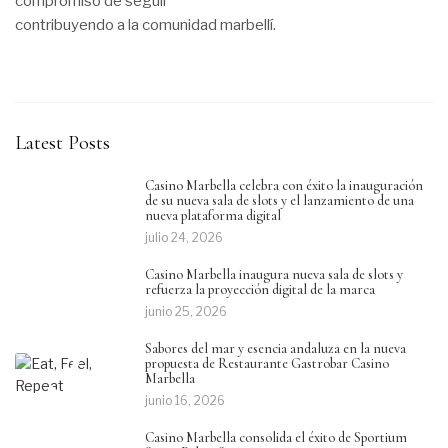
compromiso de seguir
contribuyendo a la comunidad marbellí.
Latest Posts
1
Casino Marbella celebra con éxito la inauguración
de su nueva sala de slots y el lanzamiento de una
nueva plataforma digital
julio 24, 2026
2
Casino Marbella inaugura nueva sala de slots y
refuerza la proyección digital de la marca
junio 25, 2026
3
Sabores del mar y esencia andaluza en la nueva
propuesta de Restaurante Gastrobar Casino
Marbella
junio 16, 2026
Casino Marbella consolida el éxito de Sportium