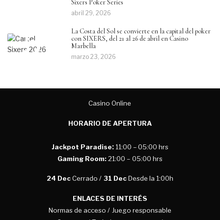
4
Sixers Poker Series
abril 29, 2026
CASINO MARBELLA
5
La Costa del Sol se convierte en la capital del poker
con SIXERS, del 21 al 26 de abril en Casino
Edificio Hard Rock Hotel Marbella
Marbella
s/n. 29660 Marbella – Málaga
marzo 23, 2026
CONTACTO
+34 952 814 000
/
infocasinomarbella@cirsa.com
Casino Online
HORARIO DE APERTURA
:
Jackpot Paradise
11:00 – 05:00 hrs
Gaming Room:
21:00 – 05
:00 hrs
24 Dec
Cerrado /
31 Dec
Desde la 1:00h
ENLACES DE INTERÉS
Normas de acceso
/
Juego responsable