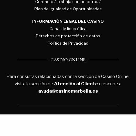
Contacto
/
Trabaja con nosotros
/
Plan de Igualdad de Oportunidades
INFORMACIÓN LEGAL DEL CASINO
Canal de línea ética
Derechos de protección de datos
Política de Privacidad
CASINO ONLINE
Para consultas relacionadas con la sección de Casino Online,
visita la sección de
Atención al Cliente
o escribe a
ayuda@casinomarbella.es