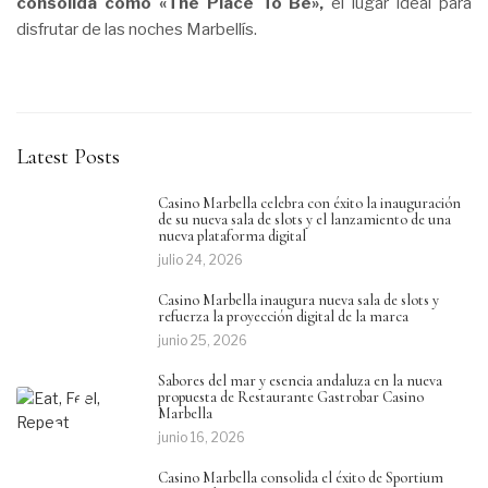
consolida como «The Place To Be»,
el lugar ideal para
disfrutar de las noches Marbellís.
Latest Posts
1
Casino Marbella celebra con éxito la inauguración
de su nueva sala de slots y el lanzamiento de una
nueva plataforma digital
julio 24, 2026
2
Casino Marbella inaugura nueva sala de slots y
refuerza la proyección digital de la marca
junio 25, 2026
3
Sabores del mar y esencia andaluza en la nueva
propuesta de Restaurante Gastrobar Casino
Marbella
junio 16, 2026
Casino Marbella consolida el éxito de Sportium