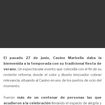
El pasado 27 de junio, Casino Marbella daba la
bienvenida a la temporada con su tradicional fiesta de
verano.
Un espectacular evento que coincidía con el fin de su
reciente reforma, donde el color y diseño innovador cobran
relevancia, situando al Casino en uno de los puntos de ocio del
momento.
Fueron
más de un centenar de personas las que
acudieron a la celebración
llenando el espacio de alegría y