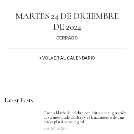
MARTES 24 DE DICIEMBRE
DE 2024
CERRADO
< VOLVER AL CALENDARIO
Latest Posts
1
Casino Marbella celebra con éxito la inauguración
de su nueva sala de slots y el lanzamiento de una
nueva plataforma digital
julio 24, 2026