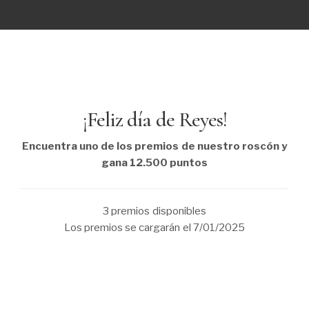
¡Feliz día de Reyes!
Encuentra uno de los premios de nuestro roscón y
gana 12.500 puntos
3 premios disponibles
Los premios se cargarán el 7/01/2025