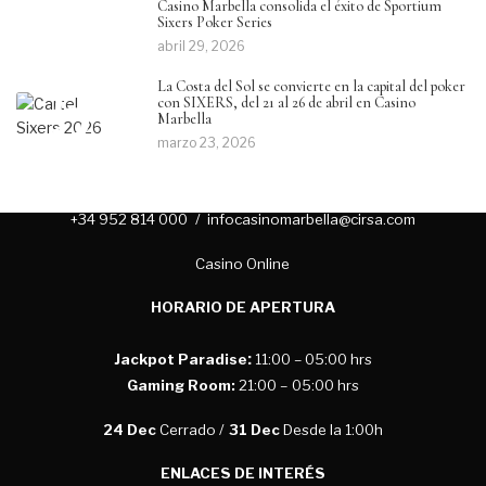
4
Casino Marbella consolida el éxito de Sportium
Sixers Poker Series
abril 29, 2026
5
La Costa del Sol se convierte en la capital del poker
CASINO MARBELLA
con SIXERS, del 21 al 26 de abril en Casino
Marbella
Edificio Hard Rock Hotel Marbella
marzo 23, 2026
s/n. 29660 Marbella – Málaga
CONTACTO
+34 952 814 000
/
infocasinomarbella@cirsa.com
Casino Online
HORARIO DE APERTURA
:
Jackpot Paradise
11:00 – 05:00 hrs
Gaming Room:
21:00 – 05
:00 hrs
24 Dec
Cerrado /
31 Dec
Desde la 1:00h
ENLACES DE INTERÉS