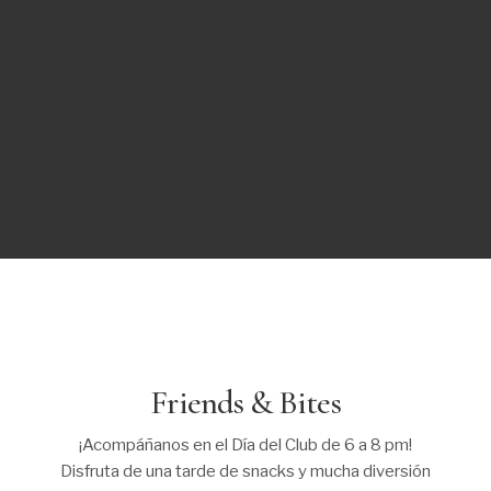
Friends & Bites
¡Acompáñanos en el Día del Club de 6 a 8 pm!
Disfruta de una tarde de snacks y mucha diversión