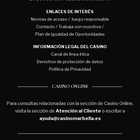
ENLACES DE INTERÉS
Normas de acceso
/
Juego responsable
Contacto
/
Trabaja con nosotros
/
Plan de Igualdad de Oportunidades
INFORMACIÓN LEGAL DEL CASINO
Canal de línea ética
Derechos de protección de datos
Política de Privacidad
CASINO ONLINE
Para consultas relacionadas con la sección de Casino Online,
visita la sección de
Atención al Cliente
o escribe a
ayuda@casinomarbella.es