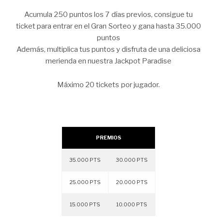
Acumula 250 puntos los 7 días previos, consigue tu
ticket para entrar en el Gran Sorteo y gana hasta 35.000
puntos
Además, multiplica tus puntos y disfruta de una deliciosa
merienda en nuestra Jackpot Paradise
Máximo 20 tickets por jugador.
PREMIOS
35.000 PTS
30.000 PTS
25.000 PTS
20.000 PTS
15.000 PTS
10.000 PTS