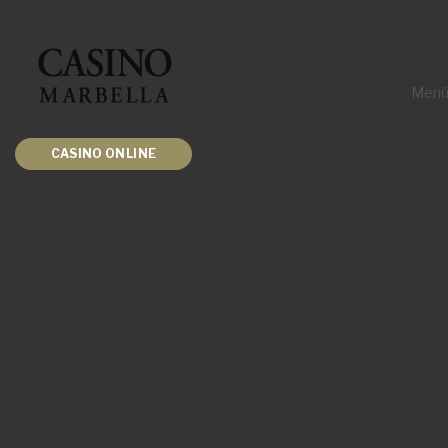
Men
Cerra
CASINO ONLINE