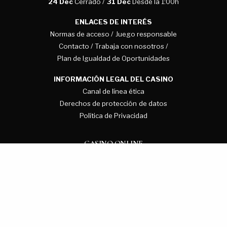
24 Dec
Cerrado /
31 Dec
Desde la 1:00h
ENLACES DE INTERÉS
Normas de acceso
/
Juego responsable
Contacto
/
Trabaja con nosotros
/
Plan de Igualdad de Oportunidades
INFORMACIÓN LEGAL DEL CASINO
Canal de línea ética
Derechos de protección de datos
Política de Privacidad
CASINO ONLINE
Para consultas relacionadas con la sección de Casino Online,
visita la sección de
Atención al Cliente
o escribe a
ayuda@casinomarbella.es