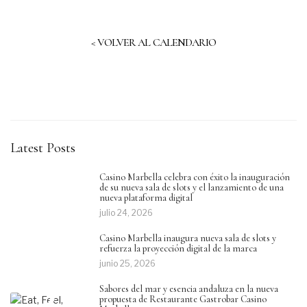
< VOLVER AL CALENDARIO
Latest Posts
1
Casino Marbella celebra con éxito la inauguración
de su nueva sala de slots y el lanzamiento de una
nueva plataforma digital
julio 24, 2026
2
Casino Marbella inaugura nueva sala de slots y
refuerza la proyección digital de la marca
junio 25, 2026
Sabores del mar y esencia andaluza en la nueva
propuesta de Restaurante Gastrobar Casino