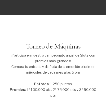
Torneo de Máquinas
¡Participa en nuestro campeonato anual de Slots con
premios más grandes!
Compra tu entrada y disfruta de la emoción el primer
miércoles de cada mes a las 5 pm
Entrada
: 1.250 puntos
Premios
: 1º 100.000 pts, 2º 75.000 pts y 3º 50.000
pts