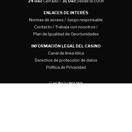
24 Dec
Cerrado /
31 Dec
Desde la 1:00h
ENLACES DE INTERÉS
Normas de acceso
/
Juego responsable
Contacto
/
Trabaja con nosotros
/
Plan de Igualdad de Oportunidades
INFORMACIÓN LEGAL DEL CASINO
Canal de línea ética
Derechos de protección de datos
Política de Privacidad
CASINO ONLINE
Para consultas relacionadas con la sección de Casino Online,
visita la sección de
Atención al Cliente
o escribe a
ayuda@casinomarbella.es