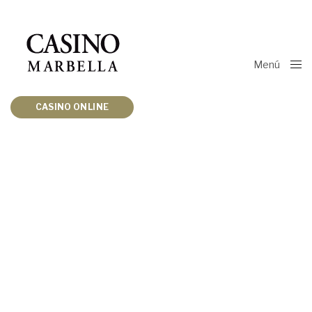
Menú
Cerrar
CASINO ONLINE