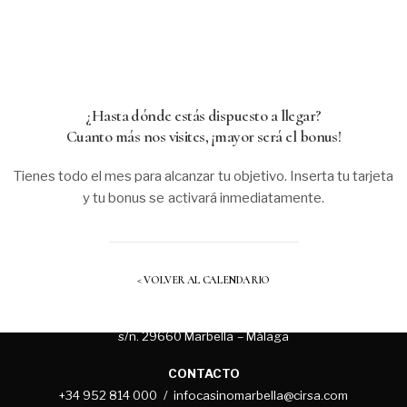
¿Hasta dónde estás dispuesto a llegar?
Cuanto más nos visites, ¡mayor será el bonus!
Tienes todo el mes para alcanzar tu objetivo. Inserta tu tarjeta
y tu bonus se activará inmediatamente.
< VOLVER AL CALENDARIO
CASINO MARBELLA
Edificio Hard Rock Hotel Marbella
s/n. 29660 Marbella – Málaga
CONTACTO
+34 952 814 000
/
infocasinomarbella@cirsa.com