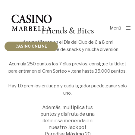
Friends & Bites
Menú
Cerrar
¡Acompáñanos en el Día del Club de 6 a 8 pm!
CASINO ONLINE
Disfruta de una tarde de snacks y mucha diversión
Acumula 250 puntos los 7 días previos, consigue tu ticket
para entrar en el Gran Sorteo y gana hasta 35.000 puntos.
Hay 10 premios en juego y cada jugador puede ganar solo
uno.
Además, multiplica tus
puntos y disfruta de una
deliciosa merienda en
nuestro Jackpot
Paradise.Máximo 20