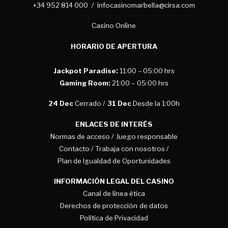
+34 952 814 000
/
infocasinomarbella@cirsa.com
Casino Online
HORARIO DE APERTURA
:
Jackpot Paradise
11:00 – 05:00 hrs
Gaming Room:
21:00 – 05
:00 hrs
24 Dec
Cerrado /
31 Dec
Desde la 1:00h
ENLACES DE INTERÉS
Normas de acceso
/
Juego responsable
Contacto
/
Trabaja con nosotros
/
Plan de Igualdad de Oportunidades
INFORMACIÓN LEGAL DEL CASINO
Canal de línea ética
Derechos de protección de datos
Política de Privacidad