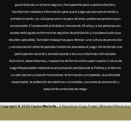
garantizando un entorno seguro y transparente para nuestros clientes y
facilitamos medidas e información para que el juego sea siempre diversión y
entretenimiento, sin utilizarse como vía para afrontar problemas económicos o
emocionales. El acceso está prohibido a menores de 18 años y a las personas con
acceso restringido conforme a los registros de prohibición y/o autoexclusión que
resulten aplicables. También trabajamos para reforzar una cultura de prevención
y concienciación sobre los posibles trastornos asociados al juego, fomentando una
participación racional y sensata acorde a las circunstancias individuales.
Asimismo, desarrollamos y mejoramos de forma continuada nuestra Cultura de
Juego Responsable mediante la actualización periódica de la Política y la Norma,
un plan de comunicación transversal, la formación a empleados, la publicidad
responsable, la protección de colectivos vulnerables y acciones de prevención y
apoyo ante conductas de riesgo.
Copyright © 2025 Casino Marbella
– A
Republican Kings
Project. #BrandsOfRevolution
AVISO LEGAL
|
POLÍTICA DE COOKIES
|
POLÍTICA DE PRIVACIDAD
|