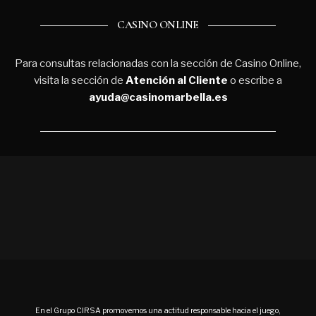
CASINO ONLINE
Para consultas relacionadas con la sección de Casino Online,
visita la sección de
Atención al Cliente
o escribe a
ayuda@casinomarbella.es
En el Grupo CIRSA promovemos una actitud responsable hacia el juego,