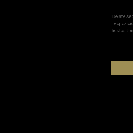
Déjate sed
exposicio
fiestas te