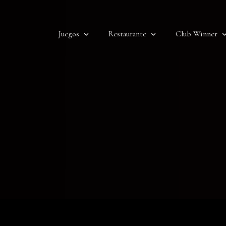
Juegos
Restaurante
Club Winner