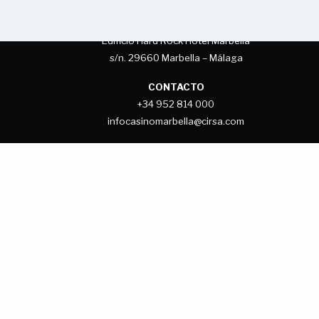
CASINO MARBELLA
Edificio Hard Rock Hotel Marbella
s/n. 29660 Marbella – Málaga
CONTACTO
+34 952 814 000
infocasinomarbella@cirsa.com
Casino Online
Para consultas relacionadas con la sec