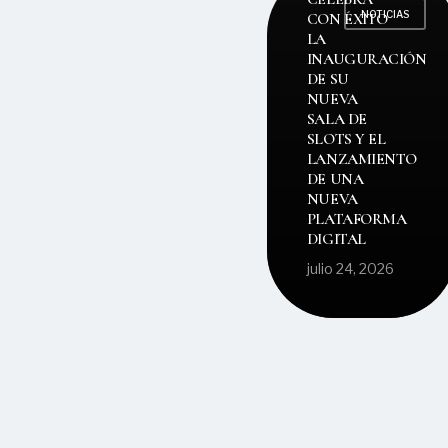
NOTICIAS
CON ÉXITO
LA
INAUGURACIÓN
DE SU
NUEVA
SALA DE
SLOTS Y EL
LANZAMIENTO
DE UNA
NUEVA
PLATAFORMA
DIGITAL
julio 24, 2026