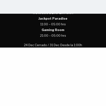
HORARIO DE APERTURA
Jackpot Paradise
11:00 – 05:00 hrs
Gaming Room
21:00 – 05:00 hrs
24 Dec Cerrado /
31 Dec Desde la 1:00h
CASINO ONLINE
ción de Casino Online, visita la sección de
Atención al Cliente
o 