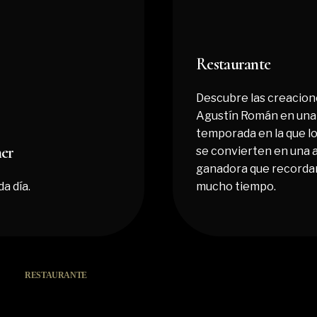
Restaurante
Descubre las creacion
ACE
Agustín Román en una
temporada en la que l
er
se convierten en una 
ganadora que recorda
a día.
mucho tiempo.
RESTAURANTE