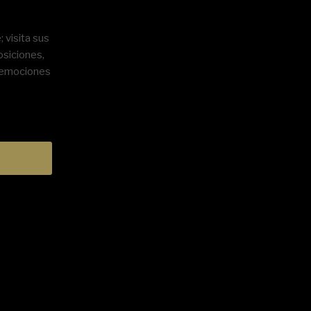
 visita sus
osiciones,
s emociones