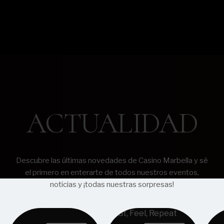
ACTUALIDAD
Descubre las últimas novedades de Casino Marbella y sé
el primero en enterarte de todos nuestros eventos,
noticias y ¡todas nuestras sorpresas!