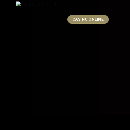
CASINO ONLINE