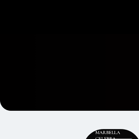
CASINO
MARBELLA
CELEBRA