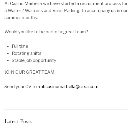
At Casino Marbella we have started a recruitment process for
a Waiter / Waitress and Valet Parking, to accompany us in our
summer months.
Would you like to be part of a great team?
Full time
Rotating shifts
Stable job opportunity
JOIN OUR GREAT TEAM
Send your CV to
rrhhcasinomarbella@cirsa.com
Latest Posts