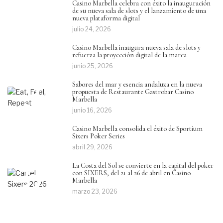
1
Casino Marbella celebra con éxito la inauguración
de su nueva sala de slots y el lanzamiento de una
nueva plataforma digital
julio 24, 2026
2
Casino Marbella inaugura nueva sala de slots y
refuerza la proyección digital de la marca
junio 25, 2026
3
Sabores del mar y esencia andaluza en la nueva
propuesta de Restaurante Gastrobar Casino
Marbella
junio 16, 2026
4
Casino Marbella consolida el éxito de Sportium
Sixers Poker Series
abril 29, 2026
5
La Costa del Sol se convierte en la capital del poker
con SIXERS, del 21 al 26 de abril en Casino
CASINO MARBELLA
Marbella
Edificio Hard Rock Hotel Marbella
marzo 23, 2026
s/n. 29660 Marbella – Málaga
CONTACTO