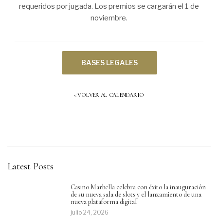
requeridos por jugada. Los premios se cargarán el 1 de
noviembre.
BASES LEGALES
< VOLVER AL CALENDARIO
Latest Posts
1
Casino Marbella celebra con éxito la inauguración
de su nueva sala de slots y el lanzamiento de una
nueva plataforma digital
julio 24, 2026