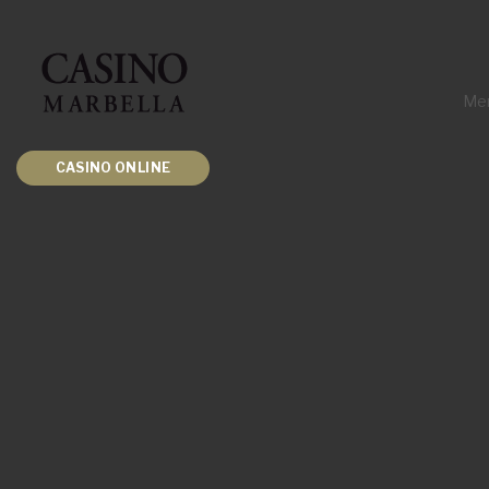
Me
Cer
CASINO ONLINE