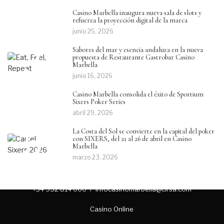
2
Casino Marbella inaugura nueva sala de slots y
refuerza la proyección digital de la marca
junio 25, 2026
3
Sabores del mar y esencia andaluza en la nueva
propuesta de Restaurante Gastrobar Casino
Marbella
junio 16, 2026
4
Casino Marbella consolida el éxito de Sportium
Sixers Poker Series
abril 29, 2026
5
La Costa del Sol se convierte en la capital del poker
CASINO MARBELLA
con SIXERS, del 21 al 26 de abril en Casino
Edificio Hard Rock Hotel Marbella
Marbella
s/n. 29660 Marbella – Málaga
marzo 23, 2026
CONTACTO
+34 952 814 000
/
infocasinomarbella@cirsa.com
Casino Online