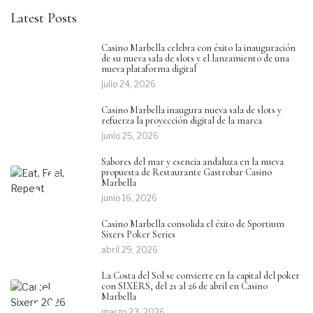
Latest Posts
1
Casino Marbella celebra con éxito la inauguración
de su nueva sala de slots y el lanzamiento de una
nueva plataforma digital
julio 24, 2026
2
Casino Marbella inaugura nueva sala de slots y
refuerza la proyección digital de la marca
junio 25, 2026
3
Sabores del mar y esencia andaluza en la nueva
propuesta de Restaurante Gastrobar Casino
Marbella
junio 16, 2026
4
Casino Marbella consolida el éxito de Sportium
Sixers Poker Series
abril 29, 2026
5
La Costa del Sol se convierte en la capital del poker
con SIXERS, del 21 al 26 de abril en Casino
CASINO MARBELLA
Marbella
Edificio Hard Rock Hotel Marbella
marzo 23, 2026