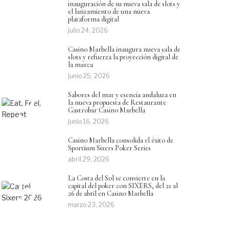
1
inauguración de su nueva sala de slots y
el lanzamiento de una nueva
plataforma digital
julio 24, 2026
2
Casino Marbella inaugura nueva sala de
slots y refuerza la proyección digital de
la marca
junio 25, 2026
3
Sabores del mar y esencia andaluza en
la nueva propuesta de Restaurante
Gastrobar Casino Marbella
junio 16, 2026
4
Casino Marbella consolida el éxito de
Sportium Sixers Poker Series
abril 29, 2026
5
La Costa del Sol se convierte en la
capital del poker con SIXERS, del 21 al
26 de abril en Casino Marbella
marzo 23, 2026