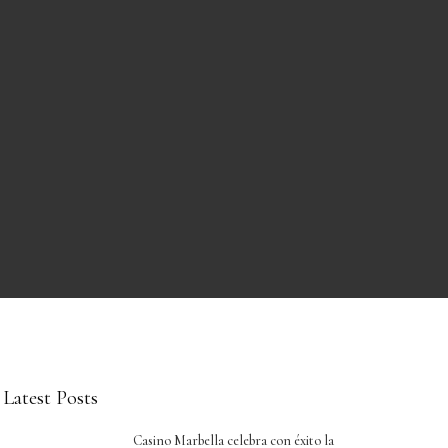
Latest Posts
Casino Marbella celebra con éxito la