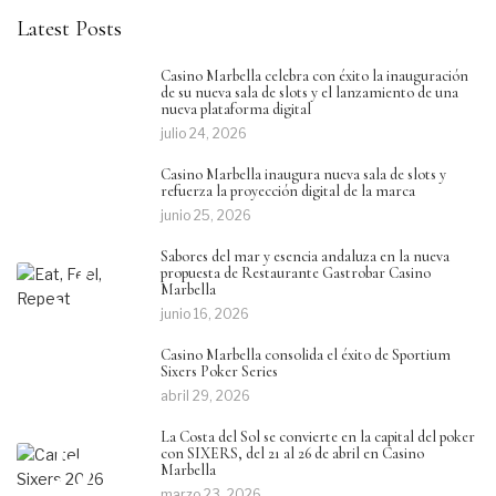
Latest Posts
1
Casino Marbella celebra con éxito la inauguración
de su nueva sala de slots y el lanzamiento de una
nueva plataforma digital
julio 24, 2026
2
Casino Marbella inaugura nueva sala de slots y
refuerza la proyección digital de la marca
junio 25, 2026
3
Sabores del mar y esencia andaluza en la nueva
propuesta de Restaurante Gastrobar Casino
Marbella
junio 16, 2026
4
Casino Marbella consolida el éxito de Sportium
Sixers Poker Series
abril 29, 2026
5
La Costa del Sol se convierte en la capital del poker
con SIXERS, del 21 al 26 de abril en Casino
CASINO MARBELLA
Marbella
Edificio Hard Rock Hotel Marbella
marzo 23, 2026