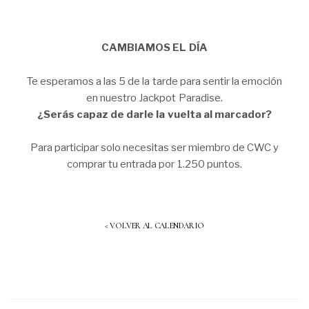
CAMBIAMOS EL DÍA
Te esperamos a las 5 de la tarde para sentir la emoción
en nuestro Jackpot Paradise.
¿Serás capaz de darle la vuelta al marcador?
Para participar solo necesitas ser miembro de CWC y
comprar tu entrada por 1.250 puntos.
< VOLVER AL CALENDARIO